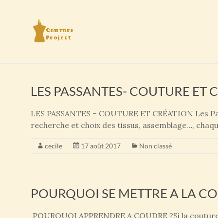
Aller
au
Couture project
Le spot couture de la Cote Basque
contenu
LES PASSANTES- COUTURE ET 
LES PASSANTES – COUTURE ET CRÉATION Les Passa
recherche et choix des tissus, assemblage…, chaque
cecile
17 août 2017
Non classé
POURQUOI SE METTRE A LA C
POURQUOI APPRENDRE A COUDRE ?Si la couture cons