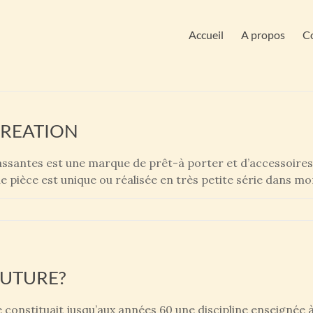
Accueil
A propos
Co
CREATION
ntes est une marque de prêt-à porter et d’accessoires 
 pièce est unique ou réalisée en très petite série dans mo
OUTURE?
tituait jusqu’aux années 60 une discipline enseignée à l